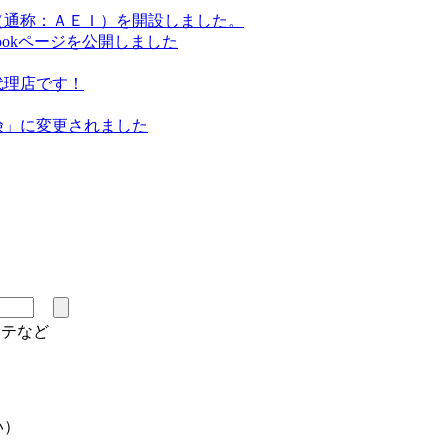
（通称：ＡＥＩ）を開設しました。
ookページを公開しました
代理店です！
険」に変更されました
ステなど
い）