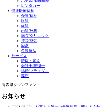
ホテル/旅館/民宿
レンタカー
健康医療福祉
介護/福祉
眼科
歯科
内科/外科
病院/クリニック
接骨/整骨
鍼灸
各種療法
サービス
情報・印刷
会計士/税理士
結婚/ブライダル
専門
青森県タウンファン
お知らせ
[2021-06-27]
お客さま第一の業務運営に関する方針