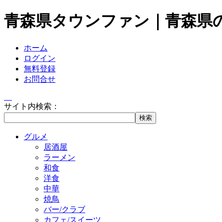
青森県タウンファン｜青森県
ホーム
ログイン
無料登録
お問合せ
サイト内検索：
グルメ
居酒屋
ラーメン
和食
洋食
中華
焼鳥
バー/クラブ
カフェ/スイーツ