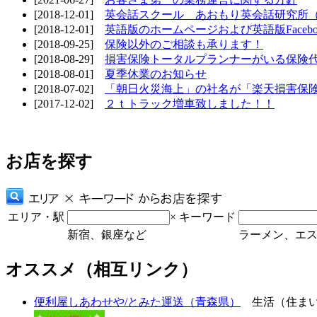
[2018-12-01]
英会話スクール あおもり英会話研究所
[2018-12-01]
英語版のホームページおよび英語版Faceb
[2018-09-25]
保険以外のご相談も承ります！
[2018-08-29]
損害保険トータルプランナーがいる保険
[2018-08-01]
夏季休業のお知らせ
[2018-07-02]
「朝日火災海上」の社名が「楽天損害保
[2017-12-02]
２ｔトラック増車致しました！！
お店を探す
エリア・駅
×
キーワード
新宿、銀座など
ラーメン、エ
オススメ（相互リンク）
便利屋しあわせや/とみた運送（青森県）
生活（住ま