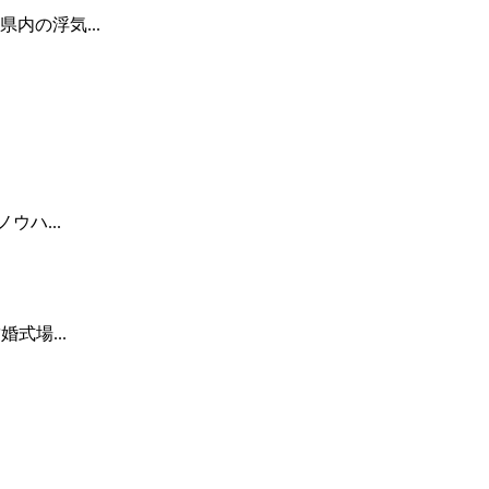
内の浮気...
ハ...
式場...