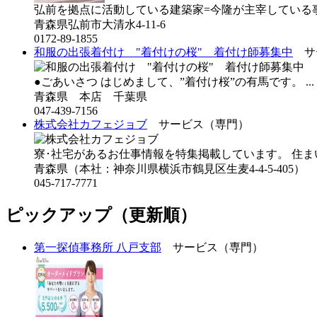
弘前を拠点に活動している建築家=今隆が主宰している事
青森県弘前市大清水4-11-6
0172-89-1855
和服の出張着付け "着付けの桜" 着付け師募集中
サー
●ごあいさつ はじめまして、”着付け桜”の有馬です。 ..
青森県 本店 千葉県
047-439-7156
株式会社カフェジョブ
サービス（専門）
寮･社宅があるお仕事情報を特集掲載しています。 住まい
青森県（本社：神奈川県横浜市鶴見区生麦4-4-5-405）
045-717-7771
ピックアップ（更新順）
第一探偵事務所 八戸支部
サービス（専門）