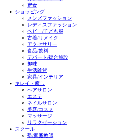
定食
ショッピング
メンズファッション
レディスファッション
ベビー/子ども服
古着/リメイク
アクセサリー
食品/飲料
デパート/複合施設
趣味
生活雑貨
家具/インテリア
キレイ・癒し
ヘアサロン
エステ
ネイルサロン
美容/コスメ
マッサージ
リラクゼーション
スクール
塾/家庭教師