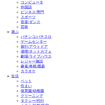
コンピュータ
外国語
ビジネス/専門
スポーツ
音楽/ダンス
芸術
遊ぶ
パチンコ/パチスロ
ゲームセンター
旅行/アウトドア
漫喫/ネットカフェ
劇場/ライブハウス
レジャー施設
麻雀/将棋/囲碁
カラオケ
生活
ペット
住まい
保育園/幼稚園
クリーニング
タクシー/代行