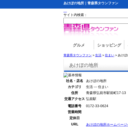
あけぼの地所｜青森県タウンファン
サイト内検索：
グルメ
ショッピング
青森県タウンファン
>
生活
>
住まい
> あけ
あけぼの地所
社名・店名
あけぼの地所
カテゴリ
生活 --- 住まい
住所
青森県弘前市駅前町17-13
交通アクセス
弘前駅
電話番号
0172-33-0624
営業時間
定休日
URL
あけぼの地所ホームページ