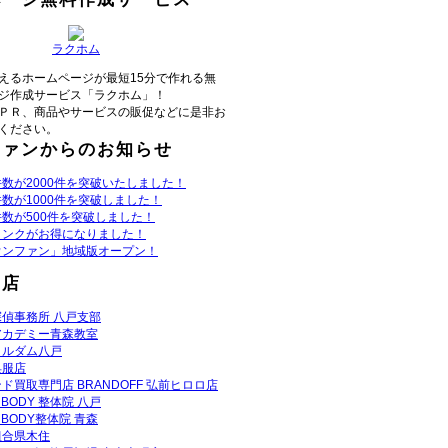
ラクホム
えるホームページが最短15分で作れる無
ジ作成サービス「ラクホム」！
ＰＲ、商品やサービスの販促などに是非お
ください。
ファンからのお知らせ
数が2000件を突破いたしました！
数が1000件を突破しました！
数が500件を突破しました！
リンクがお得になりました！
ウンファン」地域版オープン！
お店
偵事務所 八戸支部
アカデミー青森教室
トルダム八戸
呉服店
ド買取専門店 BRANDOFF 弘前ヒロロ店
N BODY 整体院 八戸
N BODY整体院 青森
組合県木住