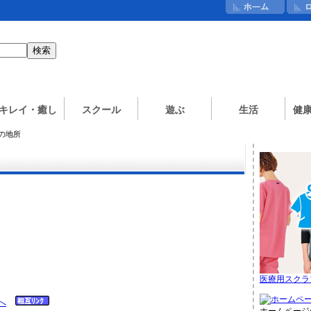
キレイ・癒し
スクール
遊ぶ
生活
健
ぼの地所
医療用スクラ
へ