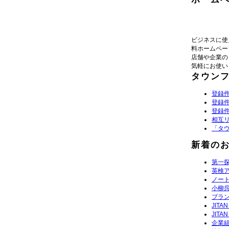
ビジネスに使
料ホームペー
店舗や企業の
気軽にお使い
タウン
登録件
登録件
登録件
相互
「タ
新着の
第一探
英検
ノー
小柳
ブラン
JITA
JITA
企業